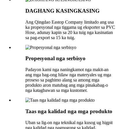
DAGHANG KASINGKASING
Ang Qingdao Eastop Company limitado ang usa
ka propesyonal nga tiggama ug eksporter sa PVC
Hose, adunay kapin sa 20 ka tuig nga kasinatian
sa pag-export sa 15 ka tuig.
Propesyonal nga serbisyo
Padayon kami nga naningkamot nga makit-an
ang mga bag-ong hilaw nga materyales ug mga
proseso sa paghimo alang sa among mga
produkto aron matubag ang mga pinakabag-o
nga katagbawan sa mga kustomer.
Taas nga kalidad nga mga produkto
Uban sa lig-on nga teknikal nga kusog ug higpit
nga kalidad nga pagpugong sa kalidad,