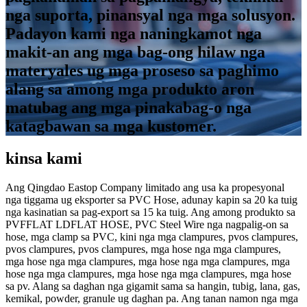
nga suporta, pinansyal nga mga solusyon.
Padayon kami nga naningkamot nga
makit-an ang mga bag-ong hilaw nga
materyales ug mga proseso sa paghimo
alang sa among mga produkto aron
matubag ang mga pinakabag-o nga
katagbawan sa mga kustomer.
kinsa kami
Ang Qingdao Eastop Company limitado ang usa ka propesyonal
nga tiggama ug eksporter sa PVC Hose, adunay kapin sa 20 ka tuig
nga kasinatian sa pag-export sa 15 ka tuig. Ang among produkto sa
PVFFLAT LDFLAT HOSE, PVC Steel Wire nga nagpalig-on sa
hose, mga clamp sa PVC, kini nga mga clampures, pvos clampures,
pvos clampures, pvos clampures, mga hose nga mga clampures,
mga hose nga mga clampures, mga hose nga mga clampures, mga
hose nga mga clampures, mga hose nga mga clampures, mga hose
sa pv. Alang sa daghan nga gigamit sama sa hangin, tubig, lana, gas,
kemikal, powder, granule ug daghan pa. Ang tanan namon nga mga