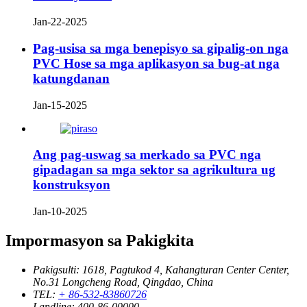
Jan-22-2025
Pag-usisa sa mga benepisyo sa gipalig-on nga
PVC Hose sa mga aplikasyon sa bug-at nga
katungdanan
Jan-15-2025
Ang pag-uswag sa merkado sa PVC nga
gipadagan sa mga sektor sa agrikultura ug
konstruksyon
Jan-10-2025
Impormasyon sa Pakigkita
Pakigsulti:
1618, Pagtukod 4, Kahangturan Center Center,
No.31 Longcheng Road, Qingdao, China
TEL:
+ 86-532-83860726
Landline:
400-86-00000