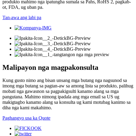
produkto mahimo nga ipatungha sumala sa Pahs, RoHS 2, pagkab-
ot, FDA, ug uban pa.
Tan-awa ang labi pa
Malipayon nga magpakonsulta
Kung gusto nimo ang bisan unsang mga butang nga nagsunod sa
imong mga butang sa pagtan-aw sa among lista sa produkto, palihug
mobati nga gawasnon sa pagpakigsulti kanamo alang sa mga
pangutana. Mahimo nimong ipadala ang mga email sa US ug
makigtagbo kanamo alang sa konsulta ug kami motubag kanimo sa
diha nga kami makahimo.
Paghangyo usa ka Quote