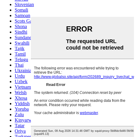
Slovenian
Somali
Samoan
Scots Gaelic
Shona
Sindhi
Sundanese
Swahili
Tajik
Tamil
Telugu
Thai
Ukrainian
Urdu
Uzbek
Vietnamese
Welsh
Xhosa
Yiddish
Yoruba
Zulu
Kinyarwanda
Tatar
Oriya
Turkmen