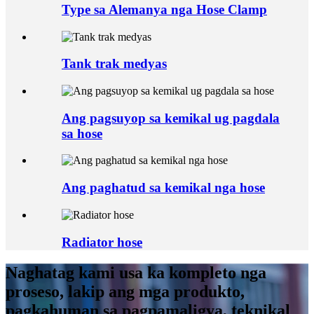
Type sa Alemanya nga Hose Clamp
Tank trak medyas
Ang pagsuyop sa kemikal ug pagdala
sa hose
Ang paghatud sa kemikal nga hose
Radiator hose
Naghatag kami usa ka kompleto nga
proseso, lakip ang mga produkto,
pagkahuman sa pagpamaligya, teknikal