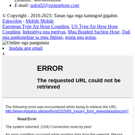
E-mail:
sales02@eastophose.com
© Copyright - 2010-2023: Tanan nga mga katungod gigahin.
Eskwolon
-
Mobile Mobile
European Type Air Hose Coupling
,
US Type Air Hese Hose
Coupling
,
Industriya nga medyas
,
Mga Braided Suction Hose
,
Dali
nga pagkonektar sa mga fittings
,
goma nga goma
,
Ipadala ang email
x