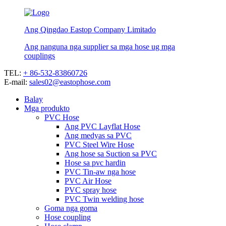
Ang Qingdao Eastop Company Limitado
Ang nanguna nga supplier sa mga hose ug mga
couplings
TEL:
+ 86-532-83860726
E-mail:
sales02@eastophose.com
Balay
Mga produkto
PVC Hose
Ang PVC Layflat Hose
Ang medyas sa PVC
PVC Steel Wire Hose
Ang hose sa Suction sa PVC
Hose sa pvc hardin
PVC Tin-aw nga hose
PVC Air Hose
PVC spray hose
PVC Twin welding hose
Goma nga goma
Hose coupling